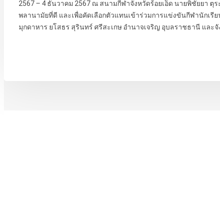
2567 – 4 ธันวาคม 2567 ณ สนามกีฬาจังหวัดร้อยเอ็ด นายพิชัยยา ตุระซ
พลานามัยที่ดี และเพื่อคัดเลือกตัวแทนเข้าร่วมการแข่งขันกีฬานักเรียน 
มุกดาหาร ยโสธร สุรินทร์ ศรีสะเกษ อำนาจเจริญ อุบลราชธานี และจัง