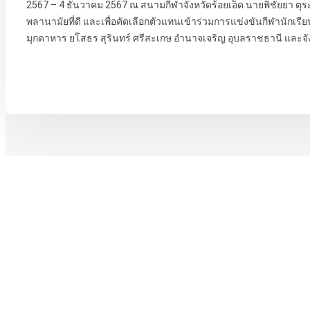
2567 – 4 ธันวาคม 2567 ณ สนามกีฬาจังหวัดร้อยเอ็ด นายพิชัยยา ตุระซ
พลานามัยที่ดี และเพื่อคัดเลือกตัวแทนเข้าร่วมการแข่งขันกีฬานักเรียน 
มุกดาหาร ยโสธร สุรินทร์ ศรีสะเกษ อำนาจเจริญ อุบลราชธานี และจัง